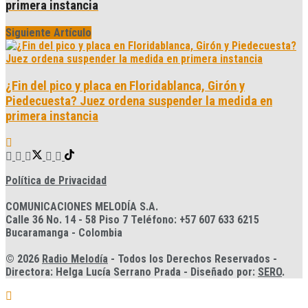
primera instancia
Siguiente Artículo
¿Fin del pico y placa en Floridablanca, Girón y
Piedecuesta? Juez ordena suspender la medida en
primera instancia
Política de Privacidad
COMUNICACIONES MELODÍA S.A.
Calle 36 No. 14 - 58 Piso 7 Teléfono: +57 607 633 6215
Bucaramanga - Colombia
© 2026
Radio Melodía
- Todos los Derechos Reservados -
Directora: Helga Lucía Serrano Prada - Diseñado por:
SERO
.