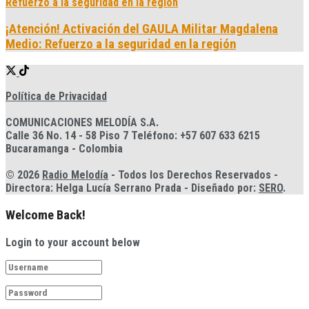
¡Atención! Activación del GAULA Militar Magdalena
Medio: Refuerzo a la seguridad en la región
Política de Privacidad
COMUNICACIONES MELODÍA S.A.
Calle 36 No. 14 - 58 Piso 7 Teléfono: +57 607 633 6215
Bucaramanga - Colombia
© 2026
Radio Melodía
- Todos los Derechos Reservados -
Directora: Helga Lucía Serrano Prada - Diseñado por:
SERO
.
Welcome Back!
Login to your account below