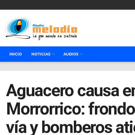
INICIO
NOTICIAS
AUDIOS
Aguacero causa e
Morrorrico: frondo
vía y bomberos ati