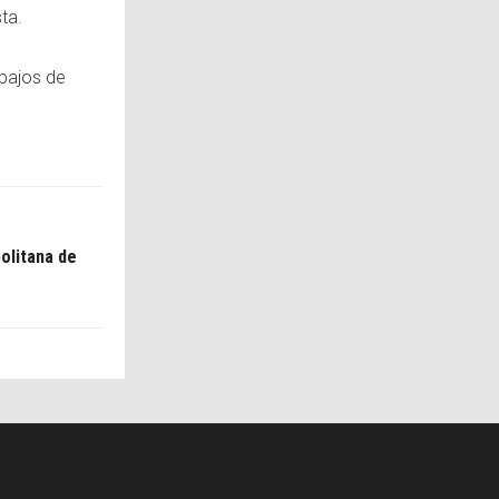
ta.
abajos de
politana de