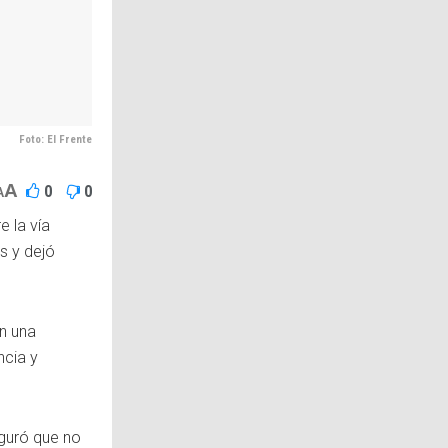
Foto: El Frente
A
0
0
A
 la vía
s y dejó
n una
ncia y
eguró que no