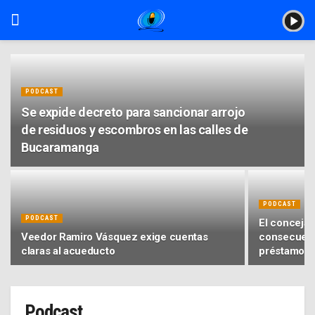
PODCAST
Se expide decreto para sancionar arrojo
de residuos y escombros en las calles de
Bucaramanga
PODCAST
PODCAST
El concejal
Veedor Ramiro Vásquez exige cuentas
consecuenc
claras al acueducto
préstamo
Podcast