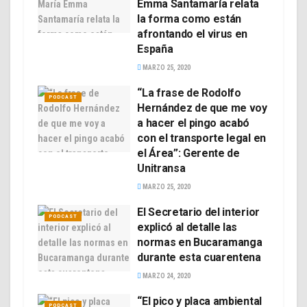
Emma Santamaría relata
la forma como están
afrontando el virus en
España
MARZO 25, 2020
“La frase de Rodolfo
PODCAST
Hernández de que me voy
a hacer el pingo acabó
con el transporte legal en
el Área”: Gerente de
Unitransa
MARZO 25, 2020
El Secretario del interior
PODCAST
explicó al detalle las
normas en Bucaramanga
durante esta cuarentena
MARZO 24, 2020
“El pico y placa ambiental
PODCAST