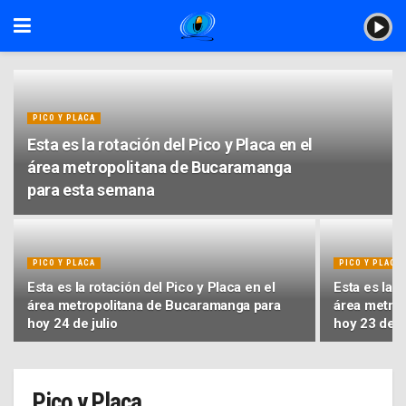
PICO Y PLACA
Esta es la rotación del Pico y Placa en el
área metropolitana de Bucaramanga
para esta semana
PICO Y PLACA
PICO Y PLACA
Esta es la rotación del Pico y Placa en el
Esta es la r
área metropolitana de Bucaramanga para
área metro
hoy 24 de julio
hoy 23 de ju
Pico y Placa