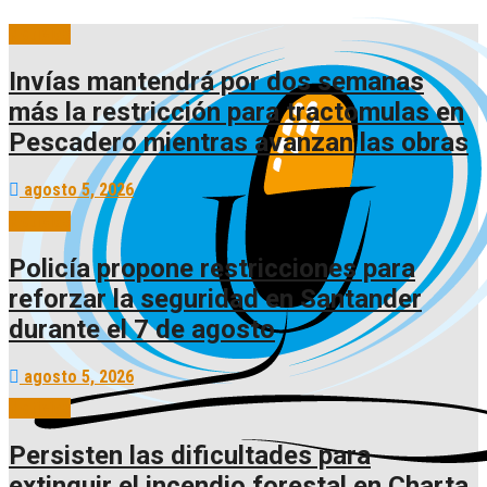
Noticias
Invías mantendrá por dos semanas
más la restricción para tractomulas en
Pescadero mientras avanzan las obras
agosto 5, 2026
Noticias
Policía propone restricciones para
reforzar la seguridad en Santander
durante el 7 de agosto
agosto 5, 2026
Noticias
Persisten las dificultades para
extinguir el incendio forestal en Charta,