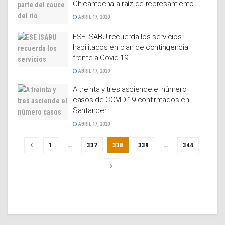
Chicamocha a raíz de represamiento
ABRIL 17, 2020
ESE ISABU recuerda los servicios
habilitados en plan de contingencia
frente a Covid-19
ABRIL 17, 2020
A treinta y tres asciende el número
casos de COVID-19 confirmados en
Santander
ABRIL 17, 2020
1
…
337
338
339
…
344