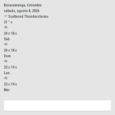
Bucaramanga, Colombia
sábado, agosto 8, 2026
Scattered Thunderstorms
21
°
c
24
c
18
c
Sáb
24
c
18
c
Dom
23
c
19
c
Lun
23
c
19
c
Mar